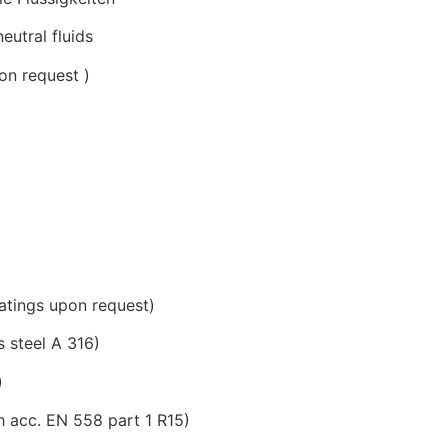
eutral fluids
on request )
atings upon request)
s steel A 316)
)
h acc. EN 558 part 1 R15)