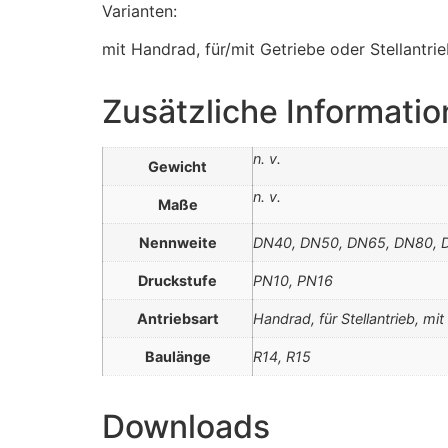
Varianten:
mit Handrad, für/mit Getriebe oder Stellantr
Zusätzliche Informati
n. v.
Gewicht
n. v.
Maße
Nennweite
DN40, DN50, DN65, DN80, 
Druckstufe
PN10, PN16
Antriebsart
Handrad, für Stellantrieb, mit
Baulänge
R14, R15
Downloads