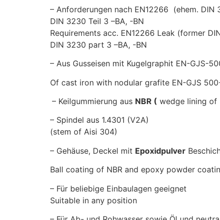
– Anforderungen nach EN12266 (ehem. DIN 32
DIN 3230 Teil 3 –BA, -BN
Requirements acc. EN12266 Leak (former DIN 
DIN 3230 part 3 –BA, -BN
– Aus Gusseisen mit Kugelgraphit EN-GJS-5
Of cast iron with nodular grafite EN-GJS 50
– Keilgummierung aus
NBR (
wedge lining of
– Spindel aus 1.4301 (V2A)
(stem of Aisi 304)
– Gehäuse, Deckel mit
Epoxidpulver
Beschich
Ball coating of NBR and epoxy powder coat
– Für beliebige Einbaulagen geeignet
Suitable in any position
– Für Ab- und Rohwasser sowie Öl und neutral